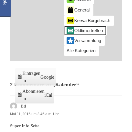
General
Kerwa Burgebrach
Oldtimertreffen
Versammlung
Alle Kategorien
Eintragen
Google
in
2 Kommentare zu „Kalender“
Abonnieren
iCal
in
Ed
sagt:
Mai 11, 2015 um 3:45 a.m. Uhr
Super Info Seite..