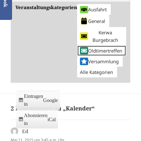
Veranstaltungskategorien
Ausfahrt
General
Kerwa
Burgebrach
Oldtimertreffen
Versammlung
Alle Kategorien
Eintragen
Google
in
2 Kommentare zu „Kalender“
Abonnieren
iCal
in
Ed
sagt:
Mai 11, 2015 um 3:45 a.m. Uhr