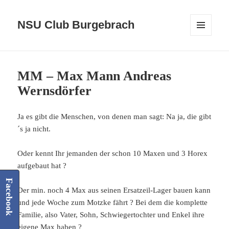
NSU Club Burgebrach
MENÜ
UND
WIDGETS
MM – Max Mann Andreas
Wernsdörfer
Ja es gibt die Menschen, von denen man sagt: Na ja, die gibt
´s ja nicht.
Oder kennt Ihr jemanden der schon 10 Maxen und 3 Horex
aufgebaut hat ?
Facebook
Der min. noch 4 Max aus seinen Ersatzeil-Lager bauen kann
und jede Woche zum Motzke fährt ? Bei dem die komplette
Familie, also Vater, Sohn, Schwiegertochter und Enkel ihre
eigene Max haben ?