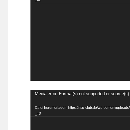
_=2
Video-
Media error: Format(s) not supported or source(s)
Player
Datei herunterladen: https://nsu-club.de/wp-content/uplo
_=3