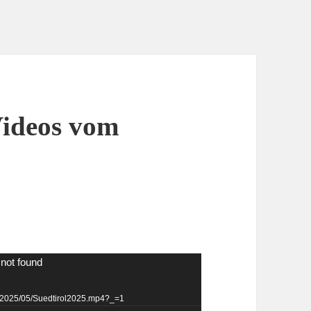
Videos vom
 not found
ds/2025/05/Suedtirol2025.mp4?_=1