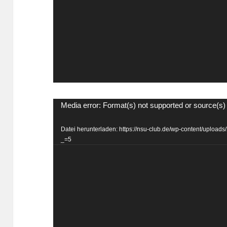
Video-
Media error: Format(s) not supported or source(s)
Player
Datei herunterladen: https://nsu-club.de/wp-content/uplo
_=5