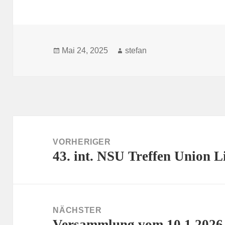
Veröffentlicht
Autor
Mai 24, 2025
stefan
am
Beitragsnavigation
VORHERIGER
43. int. NSU Treffen Union Li
Vorheriger
Beitrag:
NÄCHSTER
Versammlung vom 10.1.2026 
Nächster