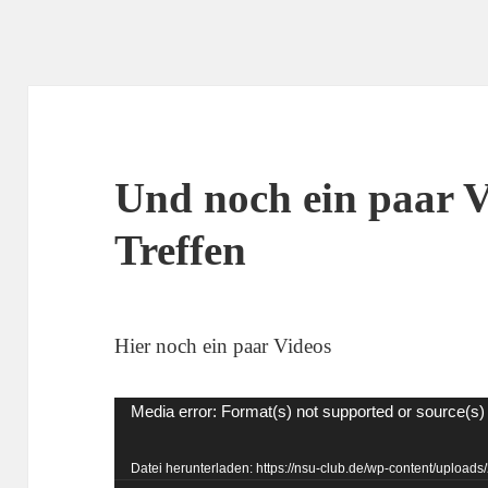
Und noch ein paar 
Treffen
Hier noch ein paar Videos
Video-
Media error: Format(s) not supported or source(s)
Player
Datei herunterladen: https://nsu-club.de/wp-content/uploa