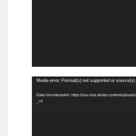
Video-
Media error: Format(s) not supported or source(s)
Player
Datei herunterladen: https://nsu-club.de/wp-content/uplo
_=4