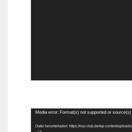
Video-
Media error: Format(s) not supported or source(s)
Player
Datei herunterladen: https://nsu-club.de/wp-content/uplo