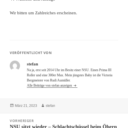
Wir bitten um Zahlreiches erscheinen.
VERÖFFENTLICHT VON
stefan
Na ja, erst seit 2014 Uhr im Besitz einer NSU. Einen Prima III
Roller und eine 300er Max. Mein jüngstes Baby ist die Victoria
Bergmeister von Rudi Aumüller.
Alle Beiträge von stefan anzeigen
Veröffentlicht
Autor
März 21, 2023
stefan
am
Beitragsnavigation
VORHERIGER
NSU sitzt wieder – Schlachtschüssel beim Öbern
Vorheriger